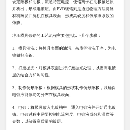
设定阳极和阴极，流通特定电流，使铬离子在阴极被还原
并析出，形成电镀层。而PVD镀铬则是通过物理方法将铬
材料蒸发并沉积在模具表面，形成高硬度和低摩擦系数的
薄膜。
冲压模具镀铬的工艺流程主要包括以下几个步骤：
1、模具清洗：将模具表面的油污、杂质等清洗干净，为电
镀做好准备。
2、打磨抛光：对模具表面进行打磨抛光处理，以提高电镀
层的结合力和均匀性。
3、制作仿形阳极：根据模具的形状制作仿形阳极，以确保
电镀液能够均匀分布在模具表面。
4、电镀：将模具放入电镀槽中，通入电镀液并开始通电镀
铬。电镀过程中需要控制电流密度、电镀液成分和温度等
参数，以获得高质量的镀层。