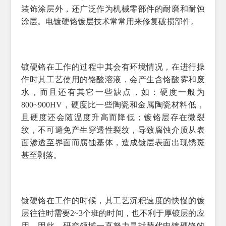
装饰涂层外，还广泛作为机械零部件的耐磨和耐蚀
涂层。电镀硬铬镀层技术常常用来修复破损部件。
镀硬铬在工作的过程中其会有环境情况，在进行操
作时其
工艺使用的铬酸溶液，会产生含铬酸雾和废
水，而且还有其它一些缺点，如：硬度一般为
800~900HV，硬度比一些陶瓷和金属陶瓷材料低，
且硬度还会随温度升高而降低；镀铬层存在微裂
纹，不可避免产生穿透性裂纹，导致腐蚀介质从表
面渗透至界面而腐蚀基体，造成镀层表面出现锈斑
甚至剥落。
镀硬铬在工作的时候，其工艺沉积速度的快慢的镀
层往往时需要
2~3个班的时间，也不利于厚镀层的应
用。因此，研究领域一直努力寻找替代电镀硬铬的